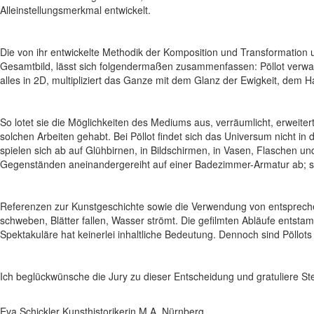
Alleinstellungsmerkmal entwickelt.
Die von ihr entwickelte Methodik der Komposition und Transformation
Gesamtbild, lässt sich folgendermaßen zusammenfassen: Pöllot verwan
alles in 2D, multipliziert das Ganze mit dem Glanz der Ewigkeit, dem 
So lotet sie die Möglichkeiten des Mediums aus, verräumlicht, erweiter
solchen Arbeiten gehabt. Bei Pöllot findet sich das Universum nicht 
spielen sich ab auf Glühbirnen, in Bildschirmen, in Vasen, Flaschen u
Gegenständen aneinandergereiht auf einer Badezimmer-Armatur ab; sie
Referenzen zur Kunstgeschichte sowie die Verwendung von entsprech
schweben, Blätter fallen, Wasser strömt. Die gefilmten Abläufe entstamm
Spektakuläre hat keinerlei inhaltliche Bedeutung. Dennoch sind Pöllots v
Ich beglückwünsche die Jury zu dieser Entscheidung und gratuliere Ste
Eva Schickler Kunsthistorikerin M.A. Nürnberg