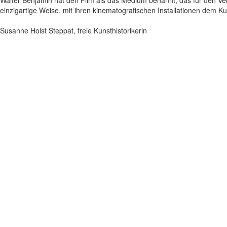
Walter Benjamin hat den Film als das Medium benannt, das für den Verl
einzigartige Weise, mit ihren kinematografischen Installationen dem 
Susanne Holst Steppat, freie Kunsthistorikerin