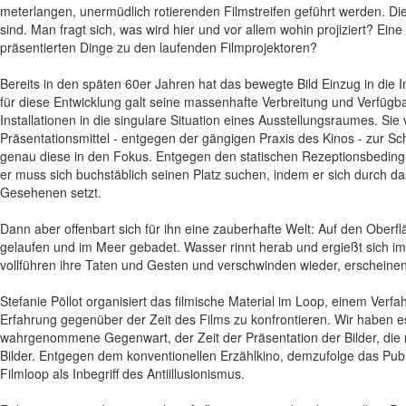
meterlangen, unermüdlich rotierenden Filmstreifen geführt werden. Die
sind. Man fragt sich, was wird hier und vor allem wohin projiziert? Ei
präsentierten Dinge zu den laufenden Filmprojektoren?
Bereits in den späten 60er Jahren hat das bewegte Bild Einzug in die I
für diese Entwicklung galt seine massenhafte Verbreitung und Verfügbar
Installationen in die singulare Situation eines Ausstellungsraumes. Si
Präsentationsmittel - entgegen der gängigen Praxis des Kinos - zur Sc
genau diese in den Fokus. Entgegen den statischen Rezeptionsbedingu
er muss sich buchstäblich seinen Platz suchen, indem er sich durch d
Gesehenen setzt.
Dann aber offenbart sich für ihn eine zauberhafte Welt: Auf den Oberf
gelaufen und im Meer gebadet. Wasser rinnt herab und ergießt sich im
vollführen ihre Taten und Gesten und verschwinden wieder, erscheine
Stefanie Pöllot organisiert das filmische Material im Loop, einem Verfa
Erfahrung gegenüber der Zeit des Films zu konfrontieren. Wir haben e
wahrgenommene Gegenwart, der Zeit der Präsentation der Bilder, die ni
Bilder. Entgegen dem konventionellen Erzählkino, demzufolge das Publ
Filmloop als Inbegriff des Antiillusionismus.