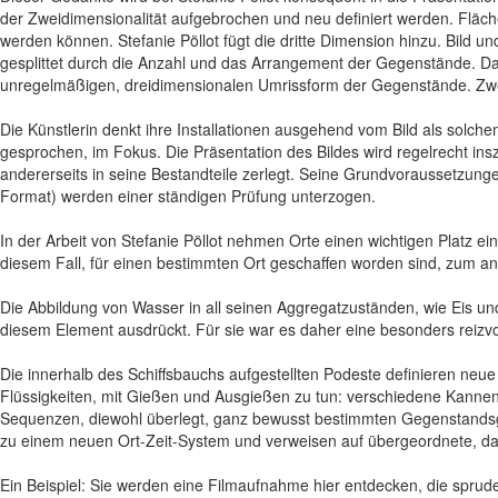
der Zweidimensionalität aufgebrochen und neu definiert werden. Fläche
werden können. Stefanie Pöllot fügt die dritte Dimension hinzu. Bild u
gesplittet durch die Anzahl und das Arrangement der Gegenstände. Da
unregelmäßigen, dreidimensionalen Umrissform der Gegenstände. Zwe
Die Künstlerin denkt ihre Installationen ausgehend vom Bild als solche
gesprochen, im Fokus. Die Präsentation des Bildes wird regelrecht in
andererseits in seine Bestandteile zerlegt. Seine Grundvoraussetzunge
Format) werden einer ständigen Prüfung unterzogen.
In der Arbeit von Stefanie Pöllot nehmen Orte einen wichtigen Platz ein,
diesem Fall, für einen bestimmten Ort geschaffen worden sind, zum and
Die Abbildung von Wasser in all seinen Aggregatzuständen, wie Eis und 
diesem Element ausdrückt. Für sie war es daher eine besonders reizvo
Die innerhalb des Schiffsbauchs aufgestellten Podeste definieren neu
Flüssigkeiten, mit Gießen und Ausgießen zu tun: verschiedene Kannen,
Sequenzen, die
wohl überlegt, ganz bewusst bestimmten Gegenstands
zu einem neuen Ort-Zeit-System und verweisen auf übergeordnete,
Ein Beispiel: Sie werden eine Filmaufnahme hier entdecken, die sprud