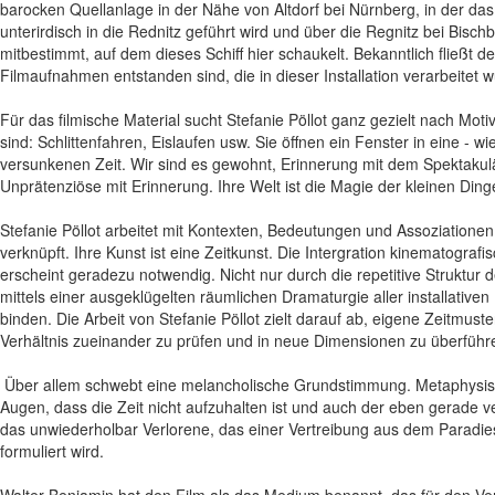
barocken Quellanlage in der Nähe von Altdorf bei Nürnberg, in der d
unterirdisch in die Rednitz geführt wird und über die Regnitz bei Bis
mitbestimmt, auf dem dieses Schiff hier schaukelt. Bekanntlich fließt d
Filmaufnahmen entstanden sind, die in dieser Installation verarbeitet 
Für das filmische Material sucht Stefanie Pöllot ganz gezielt nach Motiv
sind: Schlittenfahren, Eislaufen usw. Sie öffnen ein Fenster in eine - w
versunkenen Zeit. Wir sind es gewohnt, Erinnerung mit dem Spektakulä
Unprätenziöse mit Erinnerung. Ihre Welt ist die Magie der kleinen Ding
Stefanie Pöllot arbeitet mit Kontexten, Bedeutungen und Assoziatione
verknüpft. Ihre Kunst ist eine Zeitkunst. Die Intergration kinematogr
erscheint geradezu notwendig. Nicht nur durch die repetitive Struktur 
mittels einer ausgeklügelten räumlichen Dramaturgie aller installative
binden. Die Arbeit von Stefanie Pöllot zielt darauf ab, eigene Zeitmust
Verhältnis zueinander zu prüfen und in neue Dimensionen zu überführ
Über allem schwebt eine melancholische Grundstimmung. Metaphysisches 
Augen, dass die Zeit nicht aufzuhalten ist und auch der eben gerade 
das unwiederholbar Verlorene, das einer Vertreibung aus dem Paradies
formuliert wird.