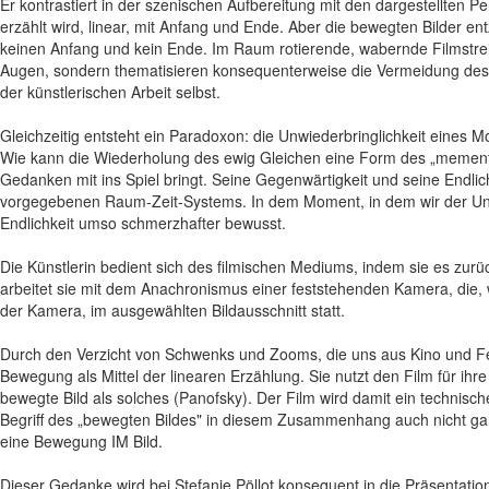
Er kontrastiert in der szenischen Aufbereitung mit den dargestellten 
erzählt wird, linear, mit Anfang und Ende. Aber die bewegten Bilder entzi
keinen Anfang und kein Ende. Im Raum rotierende, wabernde Filmstreif
Augen, sondern thematisieren konsequenterweise die Vermeidung des En
der künstlerischen Arbeit selbst.
Gleichzeitig entsteht ein Paradoxon: die Unwiederbringlichkeit eines 
Wie kann die Wiederholung des ewig Gleichen eine Form des „memento mo
Gedanken mit ins Spiel bringt. Seine Gegenwärtigkeit und seine Endlic
vorgegebenen Raum-Zeit-Systems. In dem Moment, in dem wir der Une
Endlichkeit umso schmerzhafter bewusst.
Die Künstlerin bedient sich des filmischen Mediums, indem sie es zur
arbeitet sie mit dem Anachronismus einer feststehenden Kamera, die, wi
der Kamera, im ausgewählten Bildausschnitt statt.
Durch den Verzicht von Schwenks und Zooms, die uns aus Kino und Fer
Bewegung als Mittel der linearen Erzählung. Sie nutzt den Film für ihre
bewegte Bild als solches (Panofsky). Der Film wird damit ein technisc
Begriff des „bewegten Bildes" in diesem Zusammenhang auch nicht ganz
eine Bewegung IM Bild.
Dieser Gedanke wird bei Stefanie Pöllot konsequent in die Präsentati